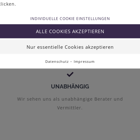
klicken.
INDIVIDUELLE COOKIE EINSTELLUNGEN
SERVICE
ALLE COOKIES AKZEPTIEREN
Wir legen wert auf einen schnellen und
Nur essentielle Cookies akzeptieren
qualitativen Service.
-
Datenschutz
Impressum
UNABHÄNGIG
Wir sehen uns als unabhängige Berater und
Vermittler.