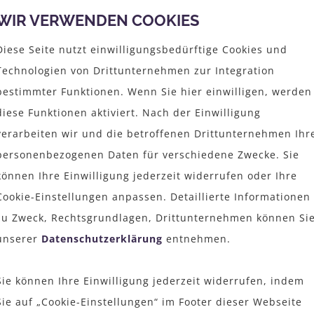
WIR VERWENDEN COOKIES
Diese Seite nutzt einwilligungsbedürftige Cookies und
Technologien von Drittunternehmen zur Integration
bestimmter Funktionen. Wenn Sie hier einwilligen, werden
diese Funktionen aktiviert. Nach der Einwilligung
ERFAHRUNG
verarbeiten wir und die betroffenen Drittunternehmen Ihr
Wir sind mit unserer langjährigen Erfahrung für
personenbezogenen Daten für verschiedene Zwecke. Sie
Sie da.
können Ihre Einwilligung jederzeit widerrufen oder Ihre
Cookie-Einstellungen anpassen. Detaillierte Informationen
zu Zweck, Rechtsgrundlagen, Drittunternehmen können Si
unserer
Datenschutzerklärung
entnehmen.
PERSÖNLICH
Uns ist der persönliche Kontakt zu unseren
Sie können Ihre Einwilligung jederzeit widerrufen, indem
Kunden sehr wichtig.
Sie auf „Cookie-Einstellungen“ im Footer dieser Webseite